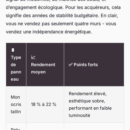
d’engagement écologique. Pour les acquéreurs, cela
signifie des années de stabilité budgétaire. En clair,
vous ne vendez pas seulement quatre murs - vous
vendez une indépendance énergétique.
🔋
Type
📈
de
Rendement
✅ Points forts
pann
moyen
eau
Rendement élevé,
Mon
esthétique sobre,
ocris
18 % à 22 %
performant en faible
tallin
luminosité
Poly