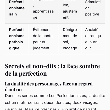
Perfecti
Stimulati
,
ion,
onnisme
on
apprentissa
ajustem
sain
positive
ge
ent
Perfecti
Évitement
Dénigre
Anxiété
onnisme
de la honte,
ment de
chroniqu
patholo
peur du
soi,
e, burn-
gique
jugement
blocage
out
Secrets et non-dits : la face sombre
de la perfection
La dualité des personnages face au regard
d'autrui
Dans les séries comme
Les Perfectionnistes
, la dualité
est un motif central : deux identités, deux visages,
deux vies. Mais ce n’est pas qu’un artifice narratif.