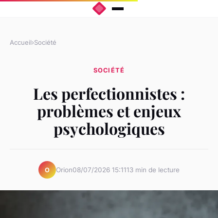
Accueil
›
Société
SOCIÉTÉ
Les perfectionnistes :
problèmes et enjeux
psychologiques
Orion
08/07/2026 15:11
13 min de lecture
O