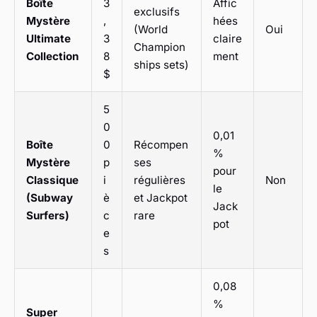
Boîte
3
Affic
exclusifs
Mystère
,
hées
(World
Oui
Ultimate
3
claire
Champion
Collection
8
ment
ships sets)
$
5
0
0,01
Boîte
0
Récompen
%
Mystère
p
ses
pour
Classique
i
régulières
Non
le
(Subway
è
et Jackpot
Jack
Surfers)
c
rare
pot
e
s
0,08
%
Super