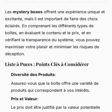
Les
mystery boxes
offrent une expérience unique et
excitante, mais il est important de faire des choix
éclairés. En comprenant les différents types de
boîtes, en évaluant le contenu et le prix, et en
vérifiant la transparence du système, vous pouvez
maximiser votre plaisir et minimiser les risques de
déception.
Liste à Puces : Points Clés à Considérer
Diversité des Produits
:
Assurez-vous que la boîte offre une variété de
produits qui correspondent à vos intérêts.
Prix et Valeur
:
Le prix doit être justifié par la valeur potentielle