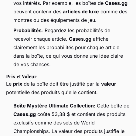
vos intérêts. Par exemple, les boîtes de
Cases.gg
peuvent contenir des
articles de luxe
comme des
montres ou des équipements de jeu.
Probabilités
: Regardez les probabilités de
recevoir chaque article.
Cases.gg
affiche
clairement les probabilités pour chaque article
dans la boîte, ce qui vous donne une idée claire
de vos chances.
Prix et Valeur
Le
prix
de la boîte doit être justifié par la
valeur
potentielle des produits qu'elle contient.
Boîte Mystère Ultimate Collection
: Cette boîte de
Cases.gg
coûte 53,38 $ et contient des produits
exclusifs comme des sets de World
Championships. La valeur des produits justifie le