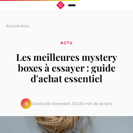
Accueil
›
Actu
ACTU
Les meilleures mystery
boxes à essayer : guide
d'achat essentiel
Sandro
26 novembre 2024
5 min de lecture
S