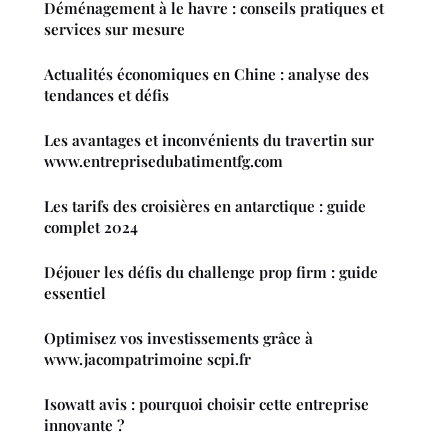
Déménagement à le havre : conseils pratiques et
services sur mesure
Actualités économiques en Chine : analyse des
tendances et défis
Les avantages et inconvénients du travertin sur
www.entreprisedubatimentfg.com
Les tarifs des croisières en antarctique : guide
complet 2024
Déjouer les défis du challenge prop firm : guide
essentiel
Optimisez vos investissements grâce à
www.jacompatrimoine scpi.fr
Isowatt avis : pourquoi choisir cette entreprise
innovante ?