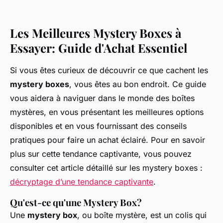
Les Meilleures Mystery Boxes à
Essayer: Guide d'Achat Essentiel
Si vous êtes curieux de découvrir ce que cachent les
mystery boxes
, vous êtes au bon endroit. Ce guide
vous aidera à naviguer dans le monde des boîtes
mystères, en vous présentant les meilleures options
disponibles et en vous fournissant des conseils
pratiques pour faire un achat éclairé. Pour en savoir
plus sur cette tendance captivante, vous pouvez
consulter cet article détaillé sur les mystery boxes :
décryptage d’une tendance captivante
.
Qu'est-ce qu'une Mystery Box?
Une
mystery box
, ou boîte mystère, est un colis qui