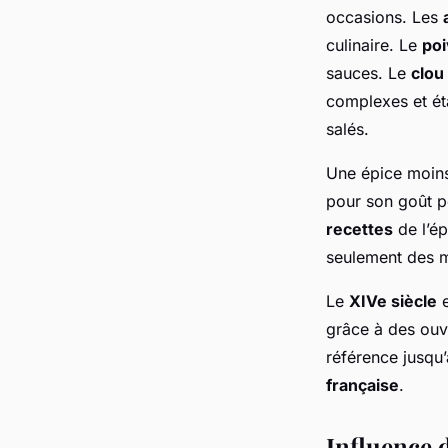
occasions. Les
culinaire. Le
poi
sauces. Le
clou
complexes et éta
salés.
Une épice moins
pour son goût po
recettes
de l’ép
seulement des ma
Le
XIVe siècle
e
grâce à des ouvr
référence jusqu
française
.
Influence 