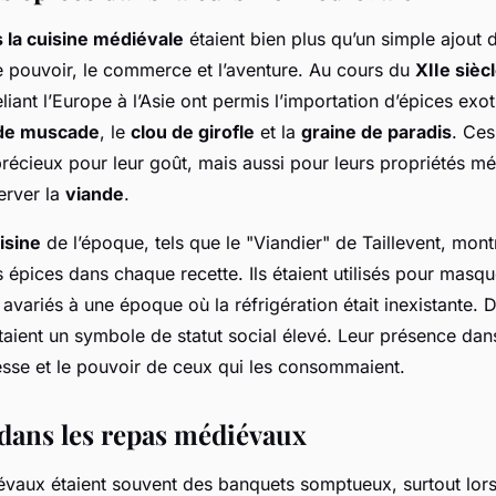
 la cuisine médiévale
étaient bien plus qu’un simple ajout 
le pouvoir, le commerce et l’aventure. Au cours du
XIIe sièc
iant l’Europe à l’Asie ont permis l’importation d’épices ex
 de muscade
, le
clou de girofle
et la
graine de paradis
. Ces
écieux pour leur goût, mais aussi pour leurs propriétés méd
erver la
viande
.
isine
de l’époque, tels que le "Viandier" de Taillevent, mont
 épices dans chaque recette. Ils étaient utilisés pour masqu
 avariés à une époque où la réfrigération était inexistante. D
aient un symbole de statut social élevé. Leur présence dans
hesse et le pouvoir de ceux qui les consommaient.
 dans les repas médiévaux
vaux étaient souvent des banquets somptueux, surtout lor