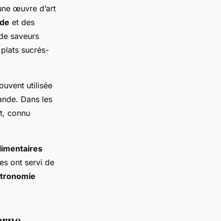
une œuvre d’art
nde
et des
de saveurs
 plats sucrés-
souvent utilisée
ande. Dans les
et, connu
limentaires
es ont servi de
tronomie
erne