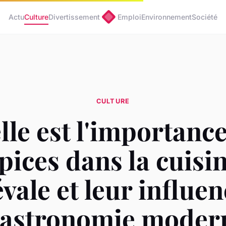
Actu
Culture
Divertissement
Emploi
Environnement
Société
CULTURE
le est l'importanc
pices dans la cuisi
vale et leur influen
gastronomie moder