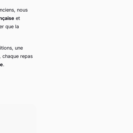
nciens, nous
ançaise
et
er que la
itions, une
s, chaque repas
ne
.