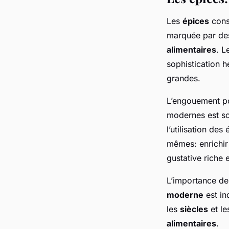
Les
épices
const
marquée par des
alimentaires
. L
sophistication h
grandes.
L’engouement pou
modernes est s
l’utilisation de
mêmes: enrichir 
gustative riche 
L’importance d
moderne
est in
les
siècles
et le
alimentaires
.