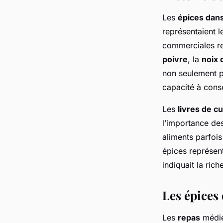
Les
épices dans
représentaient 
commerciales rel
poivre
, la
noix
non seulement pr
capacité à cons
Les
livres de cu
l’importance des
aliments parfois
épices représent
indiquait la ric
Les épices
Les
repas
médié