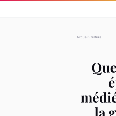
Accueil
›
Culture
Quel
é
médié
la 