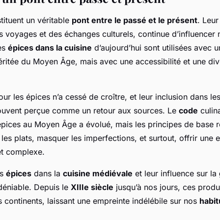
ituent un véritable
pont entre le passé et le présent
. Leur
 voyages et des échanges culturels, continue d’influencer
es
épices dans la cuisine
d’aujourd’hui sont utilisées avec 
éritée du Moyen Âge, mais avec une accessibilité et une div
r les épices n’a cessé de croître, et leur inclusion dans le
ouvent perçue comme un retour aux sources. Le
code
culina
s épices au Moyen Âge a évolué, mais les principes de base r
les plats, masquer les imperfections, et surtout, offrir une 
et complexe.
es
épices
dans la
cuisine médiévale
et leur influence sur la
déniable. Depuis le
XIIIe siècle
jusqu’à nos jours, ces produi
s continents, laissant une empreinte indélébile sur nos
habi