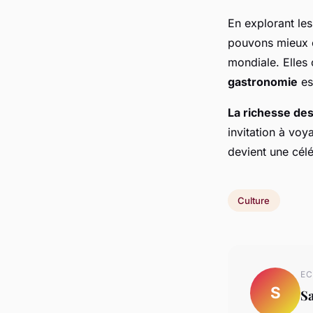
En explorant le
pouvons mieux 
mondiale. Elles 
gastronomie
es
La richesse de
invitation à vo
devient une cél
Culture
EC
S
S