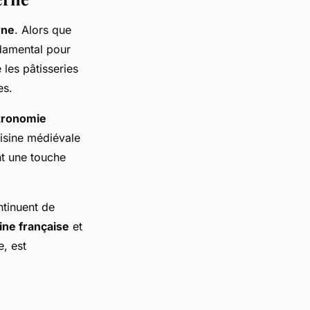
rne
. Alors que
ndamental pour
les pâtisseries
es.
tronomie
isine médiévale
nt une touche
ntinuent de
ine française
et
e, est