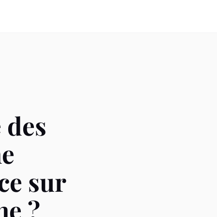
e des
ne
ce sur
ne ?