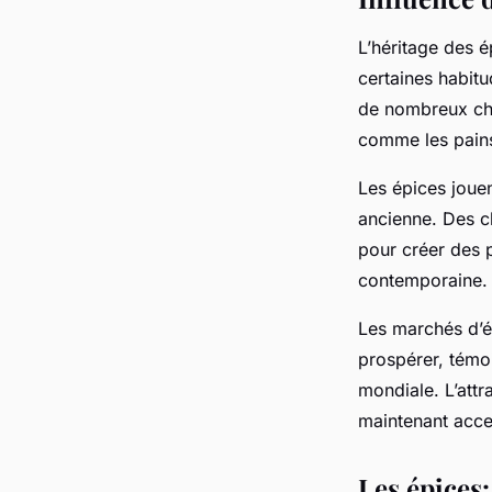
L’héritage des é
certaines habitu
de nombreux che
comme les pains
Les épices joue
ancienne. Des c
pour créer des p
contemporaine.
Les marchés d’é
prospérer, témo
mondiale. L’attr
maintenant acces
Les épices: