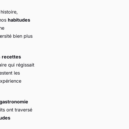
 histoire,
 nos
habitudes
une
ersité bien plus
s
recettes
ire qui régissait
estent les
expérience
gastronomie
ts ont traversé
tudes