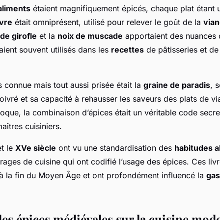
aliments
étaient magnifiquement épicés, chaque plat étant 
vre
était omniprésent, utilisé pour relever le goût de la
via
 de girofle
et la
noix de muscade
apportaient des nuances 
ient souvent utilisés dans les
recettes
de pâtisseries et de
 connue mais tout aussi prisée était la
graine de paradis
, 
ivré et sa capacité à rehausser les saveurs des plats de vi
oque, la combinaison d’épices était un véritable code secr
îtres cuisiniers.
t le
XVe siècle
ont vu une standardisation des
habitudes a
ages de cuisine qui ont codifié l’usage des épices. Ces livr
’à la fin du Moyen Âge et ont profondément influencé la
gas
des épices médiévales sur la cuisine mod